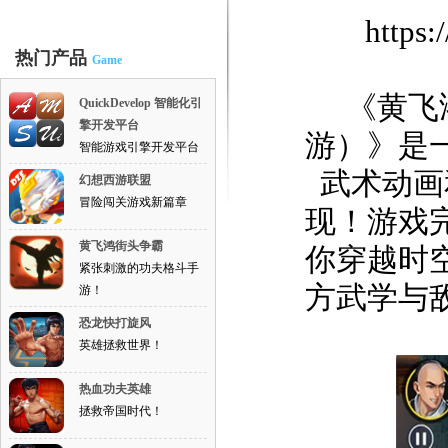
https:
热门产品
Game
《黄飞鸿
QuickDevelop 智能化引
擎开发平台
游）》是
智能游戏引擎开发平台
武术动画
幻想西游联盟
冒险闯关游戏新篇章
现！游戏
黄飞鸿街头争霸
你穿越时
紧张刺激的功夫格斗手
方武学与
游！
恐龙快打旋风
英雄拯救世界！
热血功夫英雄
拯救帝国时代！