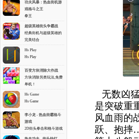
功夫风暴：热血街机游
戏格斗之王
拳王
超级英雄街头争霸战
经典街机与超级英雄的
完美结合
Hs Play
Hs Play
百变方块消除大作战
方块消除另类玩法,免费
单机！
无数凶猛
Hs Game
Hs Game
是突破重
风血雨的
李小龙 - 热血街霸格斗
游戏
跃、抱摔
2D街头拳击和格斗游戏
热血功夫 - 街头快打