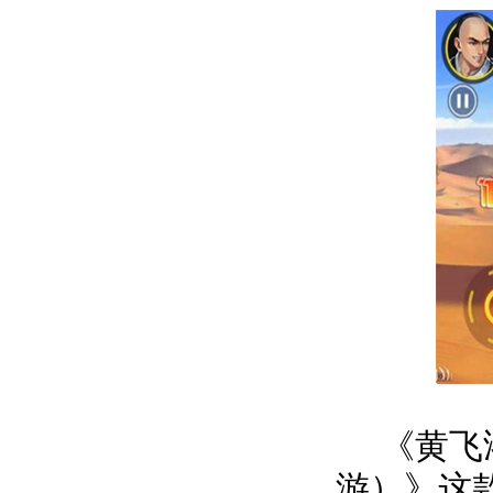
《黄飞鸿
游）》这