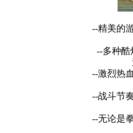
--精美
--多种
--激烈
--战斗
--无论